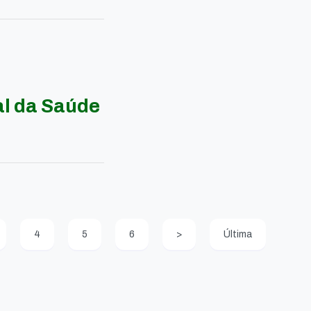
al da Saúde
4
5
6
>
Última