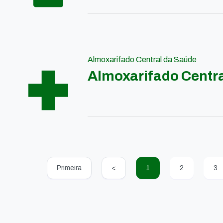
Almoxarifado Central da Saúde
Almoxarifado Centr
Primeira
<
1
2
3