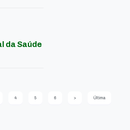
al da Saúde
4
5
6
>
Última