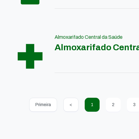
Almoxarifado Central da Saúde
Almoxarifado Centr
Primeira
<
1
2
3