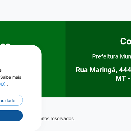
Co
sco
Prefeitura Mun
Rua Maringá, 444
e
500
MT -
 Saiba mais
GPD)
.
ivacidade
r
este - Todos os direitos reservados.