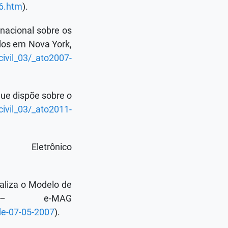
96.htm
).
nacional sobre os
ados em Nova York,
civil_03/_ato2007-
que dispõe sobre o
civil_03/_ato2011-
letrônico
naliza o Modelo de
o – e-MAG
-de-07-05-2007
).