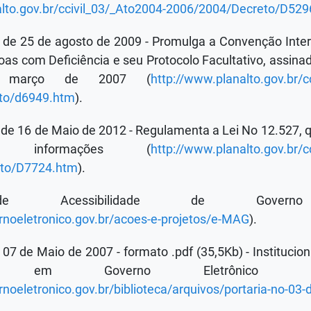
alto.gov.br/ccivil_03/_Ato2004-2006/2004/Decreto/D52
, de 25 de agosto de 2009 - Promulga a Convenção Inter
oas com Deficiência e seu Protocolo Facultativo, assin
março de 2007 (
http://www.planalto.gov.br/c
to/d6949.htm
).
 de 16 de Maio de 2012 - Regulamenta a Lei No 12.527, 
 informações (
http://www.planalto.gov.br/c
to/D7724.htm
).
e Acessibilidade de Governo E
rnoeletronico.gov.br/acoes-e-projetos/e-MAG
).
e 07 de Maio de 2007 - formato .pdf (35,5Kb) - Institucio
lidade em Governo Eletrônic
noeletronico.gov.br/biblioteca/arquivos/portaria-no-03