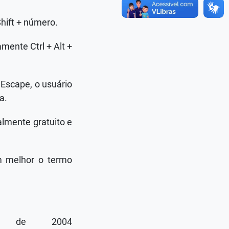
Shift + número.
mente Ctrl + Alt +
 Escape, o usuário
a.
almente gratuito e
am melhor o termo
o de 2004