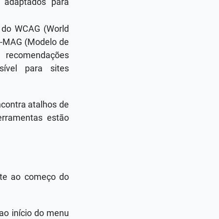
 adaptados para
es do WCAG (World
 e-MAG (Modelo de
s recomendações
ível para sites
ncontra atalhos de
erramentas estão
ente ao começo do
ao início do menu