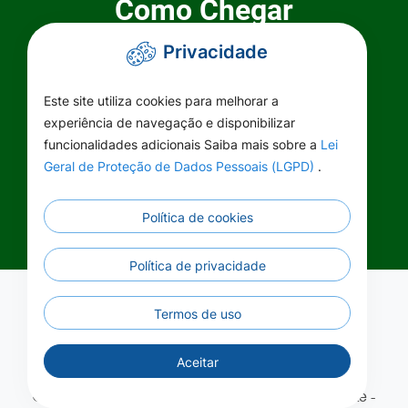
Como Chegar
Privacidade
Prefeitura Municipal de Primavera do
Leste
Este site utiliza cookies para melhorar a
Rua Maringá, 444 - Centro
experiência de navegação e disponibilizar
Primavera do Leste MT - CEP
funcionalidades adicionais Saiba mais sobre a
Lei
Geral de Proteção de Dados Pessoais (LGPD)
.
78850-000
Política de cookies
Política de privacidade
Termos de uso
Aceitar
©2026 - Prefeitura Municipal de Primavera do Leste -