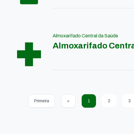
Almoxarifado Central da Saúde
Almoxarifado Centr
Primeira
<
1
2
3