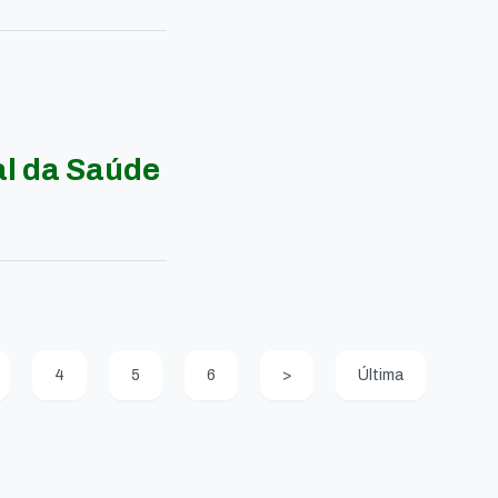
al da Saúde
4
5
6
>
Última