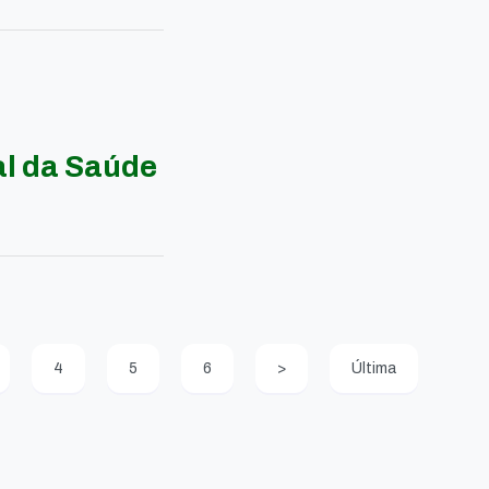
al da Saúde
4
5
6
>
Última