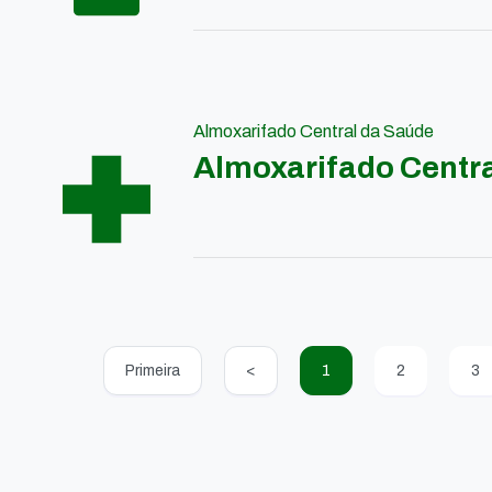
Almoxarifado Central da Saúde
Almoxarifado Centr
Primeira
<
1
2
3