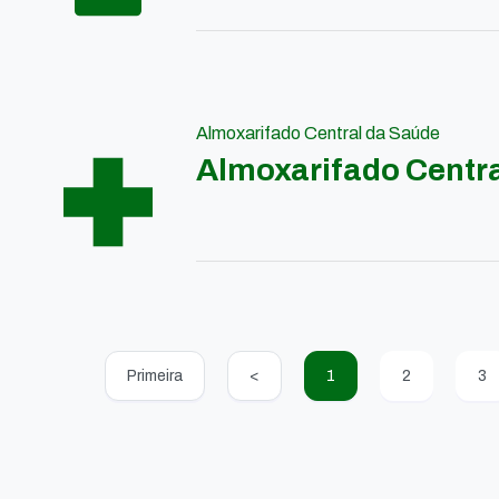
Almoxarifado Central da Saúde
Almoxarifado Centr
Primeira
<
1
2
3