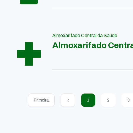
Almoxarifado Central da Saúde
Almoxarifado Centr
Primeira
<
1
2
3