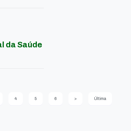
al da Saúde
4
5
6
>
Última