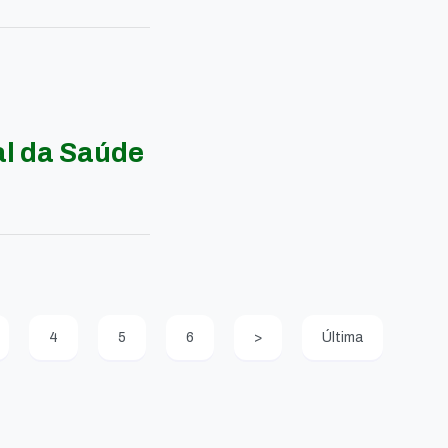
al da Saúde
4
5
6
>
Última