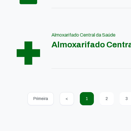
Almoxarifado Central da Saúde
Almoxarifado Centr
Primeira
<
1
2
3