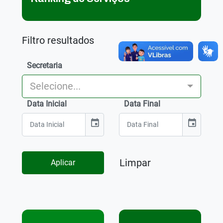
Filtro resultados
Secretaria
Selecione...
Data Inicial
Data Final
event
event
Limpar
Aplicar